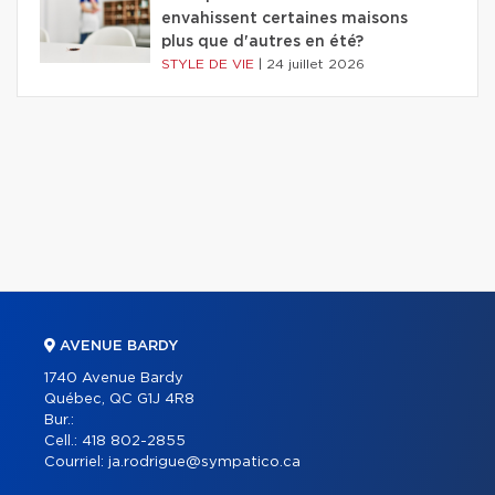
envahissent certaines maisons
plus que d'autres en été?
STYLE DE VIE
|
24 juillet 2026
AVENUE BARDY
1740 Avenue Bardy
Québec, QC G1J 4R8
Bur.:
Cell.:
418 802-2855
Courriel:
ja.rodrigue@sympatico.ca