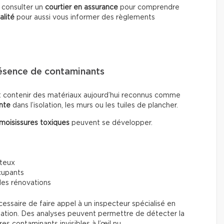
e consulter un
courtier en assurance
pour comprendre
alité
pour aussi vous informer des règlements
résence de contaminants
t contenir des matériaux aujourd’hui reconnus comme
nte
dans l’isolation, les murs ou les tuiles de plancher.
moisissures toxiques
peuvent se développer.
ûteux
cupants
 des rénovations
écessaire de faire appel à un inspecteur spécialisé en
ination. Des analyses peuvent permettre de détecter la
s contaminants invisibles à l’œil nu.