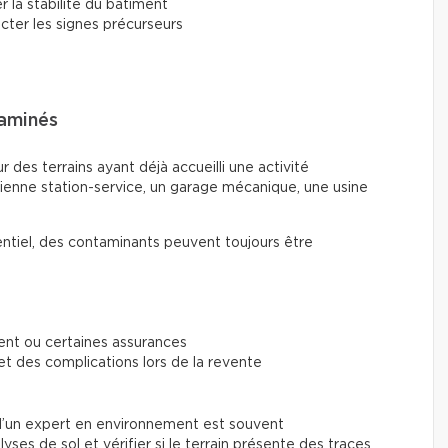
r la stabilité du bâtiment
ecter les signes précurseurs
taminés
 des terrains ayant déjà accueilli une activité
ienne station-service, un garage mécanique, une usine
entiel, des contaminants peuvent toujours être
ment ou certaines assurances
et des complications lors de la revente
on d’un expert en environnement est souvent
ses de sol et vérifier si le terrain présente des traces