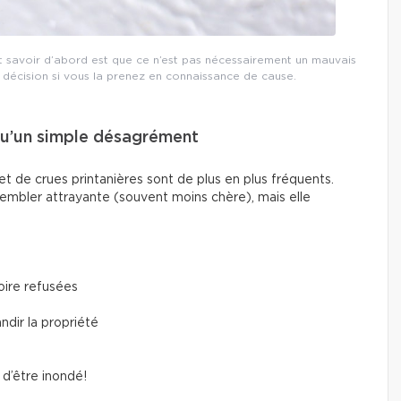
ut savoir d’abord est que ce n’est pas nécessairement un mauvais
décision si vous la prenez en connaissance de cause.
 qu’un simple désagrément
t de crues printanières sont de plus en plus fréquents.
embler attrayante (souvent moins chère), mais elle
oire refusées
ndir la propriété
e d’être inondé!