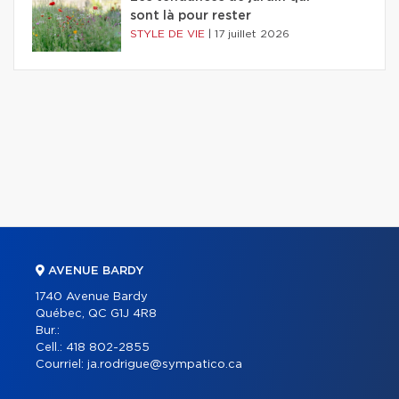
sont là pour rester
STYLE DE VIE
|
17 juillet 2026
AVENUE BARDY
1740 Avenue Bardy
Québec, QC G1J 4R8
Bur.:
Cell.:
418 802-2855
Courriel:
ja.rodrigue@sympatico.ca