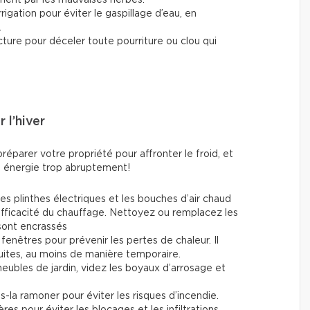
rigation pour éviter le gaspillage d’eau, en
.
ucture pour déceler toute pourriture ou clou qui
 l’hiver
réparer votre propriété pour affronter le froid, et
en énergie trop abruptement!
les plinthes électriques et les bouches d’air chaud
 l'efficacité du chauffage. Nettoyez ou remplacez les
s sont encrassés
fenêtres pour prévenir les pertes de chaleur. Il
fuites, au moins de manière temporaire.
ubles de jardin, videz les boyaux d’arrosage et
es-la ramoner pour éviter les risques d’incendie.
res pour éviter les blocages et les infiltrations