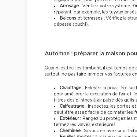
Arrosage
: Vérifiez votre système d’ir
réparant, par exemple, les tuyaux brisés
Balcons et terrasses :
Vérifiez la str
dépasse (ouch!).
Automne : préparer la maison pour
Quand les feuilles tombent, il est temps de p
surtout, ne pas faire grimper vos factures 
Chauffage
: Enlevez la poussière sur 
pour améliorer la circulation de l’air et
filtres des plinthes à air pulsé dès qu’il
Calfeutrage
: Inspectez les portes et 
peut être assez facile de colmater les 
Extérieur
: Rangez ou protégez les me
fermez les valves extérieures.
Cheminée
: Si vous en avez une, fait
Feuilles mortes
: Nettoyez les gouttiè