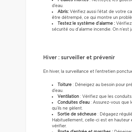
d’eau.
Abris:
Vérifiez aussi l’état de votre c
être détrempé, ce qui montre un probl
Testez le système d’alarme :
Vérifie
sécurité ou d’alarme incendie. On n’est 
Hiver : surveiller et prévenir
En hiver, la surveillance et l’entretien ponctu
Toiture
: Déneigez au besoin pour prév
d’eau.
Ventilation
: Vérifiez que les conduits
Conduites d’eau
: Assurez-vous que l
qu’ils ne gèlent.
Sortie de sécheuse
: Dégagez régulièr
Habituellement, celle-ci est en hauteur 
vérifier.
Porte d’entrée et marches :
Déneigez 